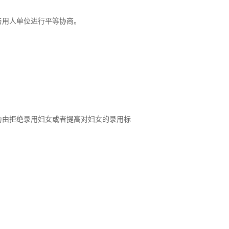
与用人单位进行平等协商。
为由拒绝录用妇女或者提高对妇女的录用标